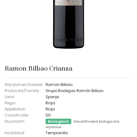
Ramon Bilbao Crianza
Wijndomein/Kasteel
Ramon Bilbao
Producent/Familie
Grupo Bodegas Ramón Bilbao
Land
Spanje
Regio
Rioja
Appellation
Rioja
Classificatie
DO
Duurzaam
Biologisch
Gecertificeerd biologische
wijnbouw
Hoofddruif
Tempranillo