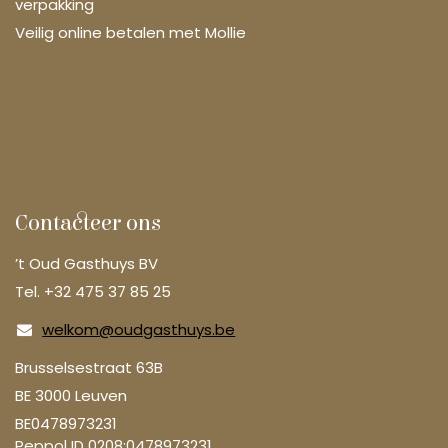
verpakking
Veilig online betalen met Mollie
Contacteer ons
’t Oud Gasthuys BV
Tel. +32 475 37 85 25
welkom@oudgasthuys.be
Brusselsestraat 63B
BE 3000 Leuven
BE0478973231
Peppol ID 0208:0478973231