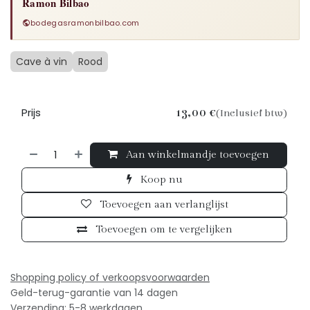
Ramon Bilbao
bodegasramonbilbao.com
Cave à vin
Rood
Prijs
13,00
€
(Inclusief btw)
Aan winkelmandje toevoegen
Koop nu
Toevoegen aan verlanglijst
Toevoegen om te vergelijken
Shopping policy of verkoopsv
oorwaarden
Geld-terug-garantie van 14 dagen
Verzending: 5-8 werkdagen