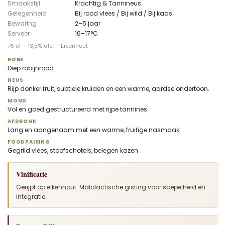
Smaakstijl
Krachtig & Tannineus
Gelegenheid
Bij rood vlees / Bij wild / Bij kaas
Bewaring
2–5 jaar
Serveer
16–17°C
75 cl · 13,5% alc. · Eikenhout
ROBE
Diep robijnrood
NEUS
Rijp donker fruit, subtiele kruiden en een warme, aardse ondertoon.
MOND
Vol en goed gestructureerd met rijpe tannines.
AFDRONK
Lang en aangenaam met een warme, fruitige nasmaak.
FOODPAIRING
Gegrild vlees, stoofschotels, belegen kazen
Vinificatie
Gerijpt op eikenhout. Malolactische gisting voor soepelheid en
integratie.