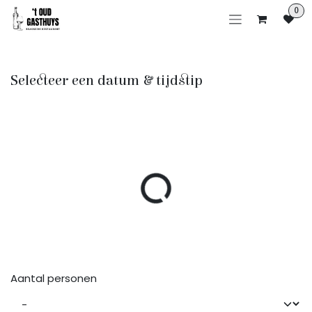
Overslaan naar inhoud
0
Selecteer een datum & tijdstip
Aantal personen