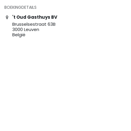
BOEKINGDETAILS
't Oud Gasthuys BV
Brusselsestraat 63B
3000 Leuven
België