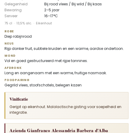
Gelegenheid
Bij rood vlees / Bij wild / Bij kaas
Bewaring
2–5 jaar
Serveer
16–17°C
75 cl · 13,5% alc. · Eikenhout
ROBE
Diep robijnrood
NEUS
Rijp donker fruit, subtiele kruiden en een warme, aardse ondertoon.
MOND
Vol en goed gestructureerd met rijpe tannines.
AFDRONK
Lang en aangenaam met een warme, fruitige nasmaak.
FOODPAIRING
Gegrild vlees, stoofschotels, belegen kazen
Vinificatie
Gerijpt op eikenhout. Malolactische gisting voor soepelheid en
integratie.
Azienda Gianfranco Alessandria Barbera d'Alba