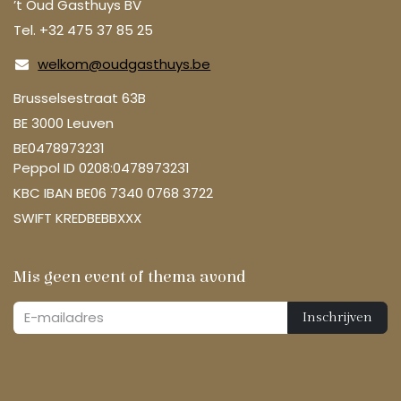
’t Oud Gasthuys BV
Tel. +32 475 37 85 25
welkom@oudgasthuys.be
Brusselsestraat 63B
BE 3000 Leuven
BE0478973231
Peppol ID 0208:0478973231
KBC IBAN BE06 7340 0768 3722
SWIFT KREDBEBBXXX
Mis geen event of thema avond
Inschrijven