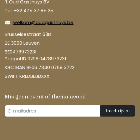
’t Oud Gasthuys BV
Tel. +32 475 37 85 25
welkom@oudgasthuys.be
Brusselsestraat 63B
BE 3000 Leuven
BE0478973231
Peppol ID 0208:0478973231
KBC IBAN BE06 7340 0768 3722
SWIFT KREDBEBBXXX
Mis geen event of thema avond
Inschrijven