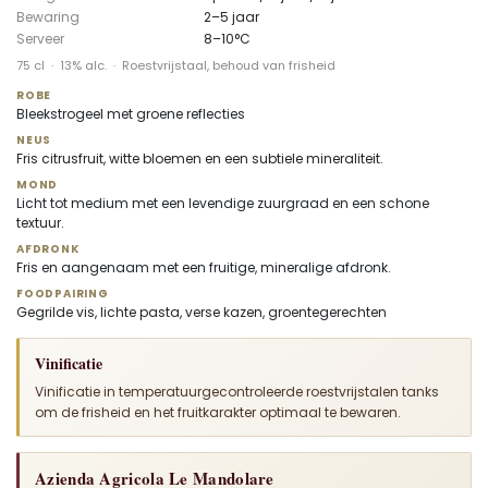
Bewaring
2–5 jaar
Serveer
8–10°C
75 cl · 13% alc. · Roestvrijstaal, behoud van frisheid
ROBE
Bleekstrogeel met groene reflecties
NEUS
Fris citrusfruit, witte bloemen en een subtiele mineraliteit.
MOND
Licht tot medium met een levendige zuurgraad en een schone
textuur.
AFDRONK
Fris en aangenaam met een fruitige, mineralige afdronk.
FOODPAIRING
Gegrilde vis, lichte pasta, verse kazen, groentegerechten
Vinificatie
Vinificatie in temperatuurgecontroleerde roestvrijstalen tanks
om de frisheid en het fruitkarakter optimaal te bewaren.
Azienda Agricola Le Mandolare