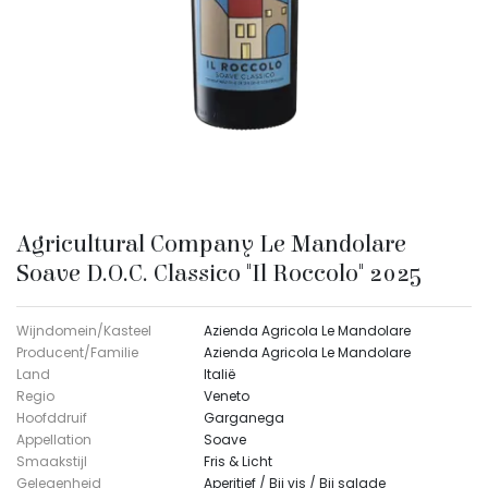
Agricultural Company Le Mandolare
Soave D.O.C. Classico "Il Roccolo" 2025
Wijndomein/Kasteel
Azienda Agricola Le Mandolare
Producent/Familie
Azienda Agricola Le Mandolare
Land
Italië
Regio
Veneto
Hoofddruif
Garganega
Appellation
Soave
Smaakstijl
Fris & Licht
Gelegenheid
Aperitief / Bij vis / Bij salade