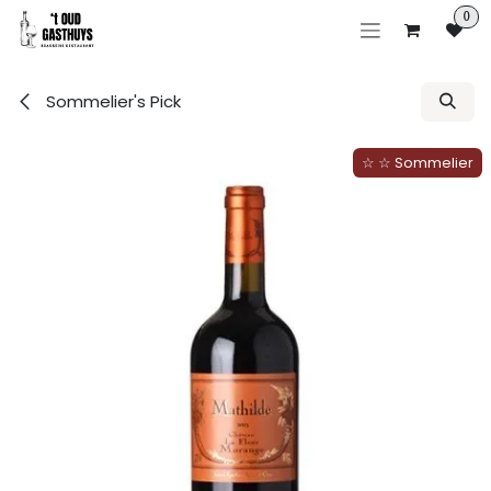
Overslaan naar inhoud
0
Sommelier's Pick
☆ ☆ Sommelier