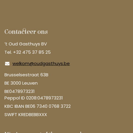
Contacteer ons
’t Oud Gasthuys BV
Tel. +32 475 37 85 25
welkom@oudgasthuys.be
Brusselsestraat 63B
BE 3000 Leuven
BE0478973231
Peppol ID 0208:0478973231
KBC IBAN BE06 7340 0768 3722
SWIFT KREDBEBBXXX