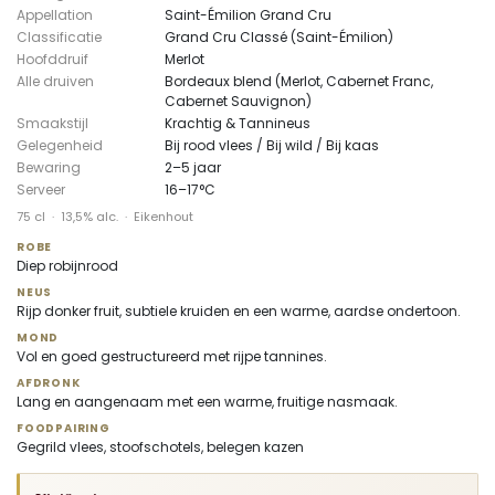
Appellation
Saint-Émilion Grand Cru
Classificatie
Grand Cru Classé (Saint-Émilion)
Hoofddruif
Merlot
Alle druiven
Bordeaux blend (Merlot, Cabernet Franc,
Cabernet Sauvignon)
Smaakstijl
Krachtig & Tannineus
Gelegenheid
Bij rood vlees / Bij wild / Bij kaas
Bewaring
2–5 jaar
Serveer
16–17°C
75 cl · 13,5% alc. · Eikenhout
ROBE
Diep robijnrood
NEUS
Rijp donker fruit, subtiele kruiden en een warme, aardse ondertoon.
MOND
Vol en goed gestructureerd met rijpe tannines.
AFDRONK
Lang en aangenaam met een warme, fruitige nasmaak.
FOODPAIRING
Gegrild vlees, stoofschotels, belegen kazen