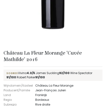
Château La Fleur Morange "Cuvée
Mathilde" 2016
Vivino
4.0/5
|
James Suckling
92/100
|
Wine Spectator
SCORES
91/100
|
Robert Parker
91/100
Wijndomein/Kasteel
Château La Fleur Morange
Producent/Familie
Jean-François Julien
Land
Frankrijk
Regio
Bordeaux
Subregio
Rive droite