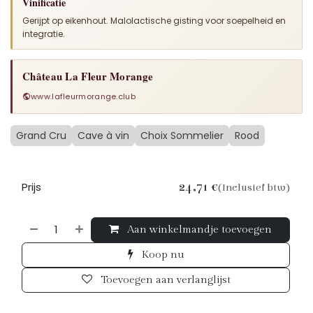
Vinificatie
Gerijpt op eikenhout. Malolactische gisting voor soepelheid en
integratie.
Château La Fleur Morange
www.lafleurmorange.club
Grand Cru
Cave à vin
Choix Sommelier
Rood
Prijs
24,71
€
(Inclusief btw)
Aan winkelmandje toevoegen
Koop nu
Toevoegen aan verlanglijst