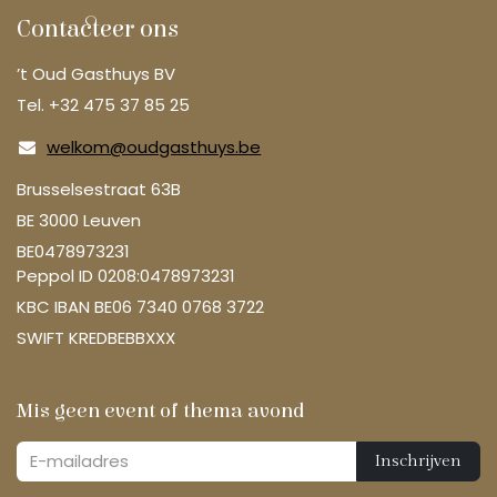
Contacteer ons
’t Oud Gasthuys BV
Tel. +32 475 37 85 25
welkom@oudgasthuys.be
Brusselsestraat 63B
BE 3000 Leuven
BE0478973231
Peppol ID 0208:0478973231
KBC IBAN BE06 7340 0768 3722
SWIFT KREDBEBBXXX
Mis geen event of thema avond
Inschrijven