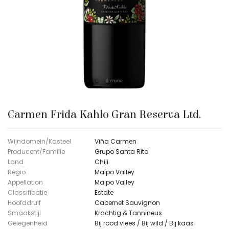
Carmen Frida Kahlo Gran Reserva Ltd.
Wijndomein/Kasteel
Viña Carmen
Producent/Familie
Grupo Santa Rita
Land
Chili
Regio
Maipo Valley
Appellation
Maipo Valley
Classificatie
Estate
Hoofddruif
Cabernet Sauvignon
Smaakstijl
Krachtig & Tannineus
Gelegenheid
Bij rood vlees / Bij wild / Bij kaas