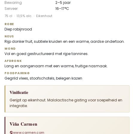
Bewaring
2–5 jaar
Serveer
16–17°C
75 cl · 13,5% alc. · Eikenhout
ROBE
Diep robijnrood
NEUS
Rijp donker fruit, subtiele kruiden en een warme, aardse ondertoon.
MOND
Vol en goed gestructureerd met rijpe tannines.
AFDRONK
Lang en aangenaam met een warme, fruitige nasmaak.
FOODPAIRING
Gegrild vlees, stoofschotels, belegen kazen
Vinificatie
Gerijpt op eikenhout. Malolactische gisting voor soepelheid en
integratie.
Viña Carmen
www.carmen.com