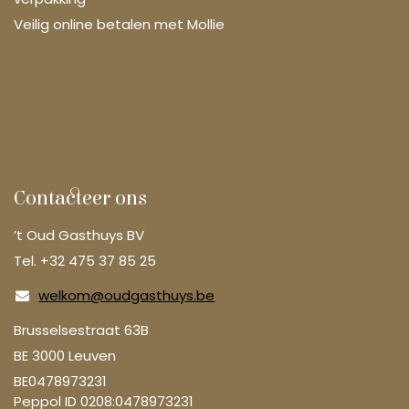
Veilig online betalen met Mollie
Contacteer ons
’t Oud Gasthuys BV
Tel. +32 475 37 85 25
welkom@oudgasthuys.be
Brusselsestraat 63B
BE 3000 Leuven
BE0478973231
Peppol ID 0208:0478973231