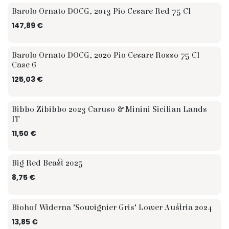
Barolo Ornato DOCG, 2013 Pio Cesare Red 75 Cl
147,89
€
Barolo Ornato DOCG, 2020 Pio Cesare Rosso 75 Cl
Case 6
125,03
€
Bibbo Zibibbo 2023 Caruso & Minini Sicilian Lands
IT
11,50
€
Zomer
Big Red Beast 2025
8,75
€
Biohof Widerna "Souvignier Gris" Lower Austria 2024
13,85
€