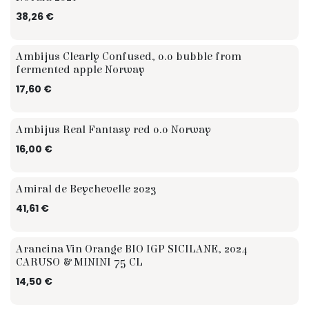
38,26
€
0.0
Ambijus Clearly Confused, 0.0 bubble from
fermented apple Norway
17,60
€
0.0
Ambijus Real Fantasy red 0.0 Norway
16,00
€
Amiral de Beychevelle 2023
41,61
€
Arancina Vin Orange BIO IGP SICILANE, 2024
CARUSO & MININI 75 CL
14,50
€