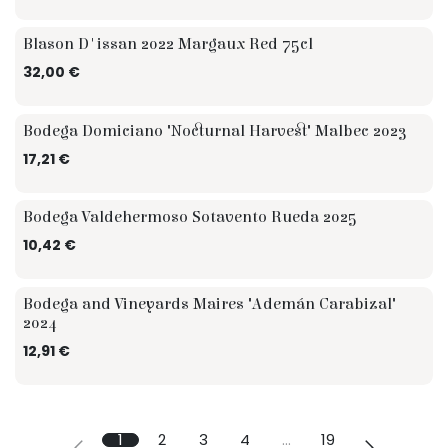
Blason D'issan 2022 Margaux Red 75cl
☆ ☆ Sommelier
32,00
€
Bodega Domiciano "Nocturnal Harvest" Malbec 2023
17,21
€
Bodega Valdehermoso Sotavento Rueda 2025
10,42
€
Bodega and Vineyards Maires "Ademán Carabizal"
2024
12,91
€
1
2
3
4
…
19