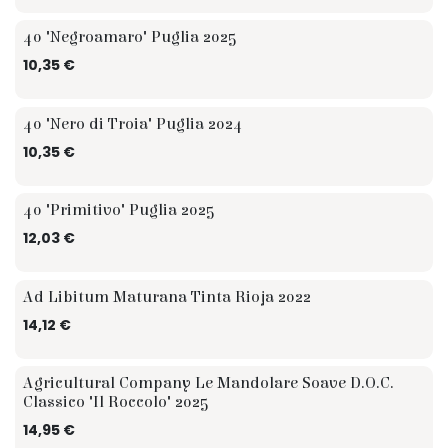
TIP
40 "Negroamaro" Puglia 2025
10,35
€
TIP
40 "Nero di Troia" Puglia 2024
10,35
€
TIP
40 "Primitivo" Puglia 2025
12,03
€
Ad Libitum Maturana Tinta Rioja 2022
14,12
€
Agricultural Company Le Mandolare Soave D.O.C.
☆ Sommelier
Classico "Il Roccolo" 2025
14,95
€