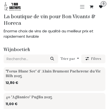
Se rendre au contenu
0
La boutique de vin pour Bon Vivants &
Horeca
Énorme choix de vins de qualité au meilleur prix et
rapidement livrable
Wijnboetiek
Trier par
Filtres
"Torus Blanc Sec" d'Alain Brumont Pacherenc du Vic
Bilh 2025
12,80
€
TIP
40 "Aglianico" Puglia 2025
11,00
€