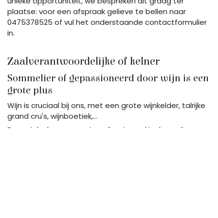
unieke opportuniteit, we bespreken dit graag ter
plaatse: voor een afspraak gelieve te bellen naar
0475378525 of vul het onderstaande contactformulier
in.
Zaalverantwoordelijke of kelner
Sommelier of gepassioneerd door wijn is een
grote plus
Wijn is cruciaal bij ons, met een grote wijnkelder, talrijke
grand cru's, wijnboetiek,...
Een unieke kans voor wie gefascineerd is door wijnen en
weet een perfecte service neer te zetten met een
team.
Flexi kok en hulpkok
Om onze keuken te versterken, ook bakken Ofyr
barbecue