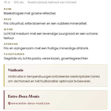
75 cl · 13% alc. · Roestvrijstaal, behoud van frisheid
ROBE
Bleekstrogeel met groene reflecties
NEUS
Fris citrusfruit, witte bloemen en een subtiele mineraliteit.
MOND
Licht tot medium met een levendige zuurgraad en een schone
textuur.
AFDRONK
Fris en aangenaam met een fruitige, mineralige afdronk.
FOODPAIRING
Gegrilde vis, lichte pasta, verse kazen, groentegerechten
Vinificatie
Vinificatie in temperatuurgecontroleerde roestvrijstalen tanks
om de frisheid en het fruitkarakter optimaal te bewaren.
Entre-Deux-Monts
www.entre-deux-monts.be