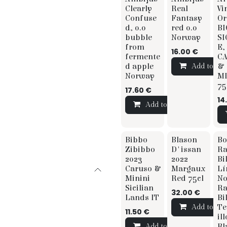
Clearly
Real
Vi
Confuse
Fantasy
Or
d, 0.0
red 0.0
BI
bubble
Norway
SI
from
E,
16.00
€
fermente
C
d apple
&
Add to Car
Norway
MI
75
17.60
€
14
Add to Cart
TI
Bibbo
Blason
Bo
☆ ☆ Sommelier
Zibibbo
D'issan
R
2023
2022
Bi
Caruso &
Margaux
Lí
Minini
Red 75cl
No
Sicilian
R
32.00
€
Lands IT
Bi
T
Add to Car
11.50
€
ill
Bl
Add to Cart