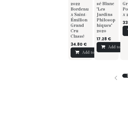
2022
sé Blanc
Gr
Bordeau
"Les
Po
x Saint-
Jardins
x 
Émilion
Philosop
33
Grand
hiques"
Cru
2020
Classé
17.28
€
34.80
€
Add to Car
Add to Cart