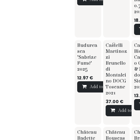
0.
20
18
TIP
TIP
Budurea
Castelli
Ca
sca
Martinoz
Bi
"Sabrize
zi
Ca
Fumé"
Brunello
o 
2025
di
& 
Montalci
do
12.97
€
no DOCG
Si
Toscane
20
Add to Cart
2021
13
37.00
€
Add to Car
Château
Château
Ch
☆ ☆ Sommelier
☆ Sommelier
☆ ☆ Som
Badette
Bouscas
Br