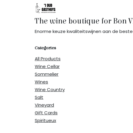
Skip to Content
Home
Menu
Groups
Menu
The wine boutique for Bon V
Enorme keuze kwaliteitswijnen aan de beste 
Categories
All Products
Wine Cellar
Sommelier
Wines
Wine Country
Salt
Vineyard
Gift Cards
Spiritueux