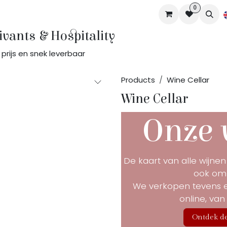
0
Shop
Booking
Contact us
Jobs
About
ivants & Hospitality
prijs en snek leverbaar
Products
Wine Cellar
Wine Cellar
Onze 
De kaart van alle wijnen 
ook om 
We verkopen tevens ee
online, van
Ontdek de