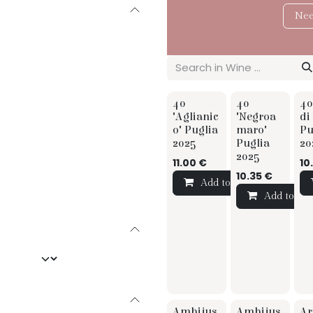
Nee
TIP
TIP
TI
40
40
40
"Aglianic
"Negroa
di
o" Puglia
maro"
Pu
2025
Puglia
20
2025
11.00
€
10
10.35
€
Add to Cart
Add to Car
0.0
0.0
Ambijus
Ambijus
Ar