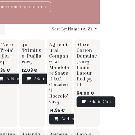
m contact op met ons
Name (A-Z)
Sort By:
P
TIP
 "Nero
40
Agricult
Aloxe
☆ Sommelier
 Troia"
"Primitiv
ural
Corton
glia
o" Puglia
Compan
Domaine
24
2025
y Le
, 2023
Mandola
Louis
.35
€
12.03
€
re Soave
Latour
D.O.C.
Red 75
Add to Cart
Add to Cart
Classico
Cl
t
"Il
64.00
€
Roccolo"
2025
Add to Cart
14.95
€
Add to Cart
ancina
Azienda
Barbera
Barolo