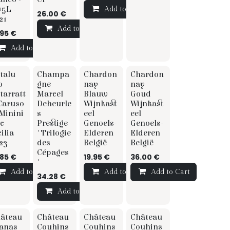
75L -
Add to Cart
26.00
€
21
Add to Cart
.95
€
Add to Cart
TIP
talu
Champa
Chardon
Chardon
☆ ☆ Sommelier
☆ Sommelier
o
gne
nay
nay
tarratt
Marcel
Blauw
Goud
Caruso
Deheurle
Wijnkast
Wijnkast
Minini
s
eel
eel
c
Prestige
Genoels-
Genoels-
cilia
'Trilogie
Elderen
Elderen
23
des
België
België
Cépages
.85
€
19.95
€
36.00
€
'
Add to Cart
Add to Cart
Add to Cart
34.28
€
t
Add to Cart
Grand Cru
Grand Cru
âteau
Château
Château
Château
melier
☆ ☆ Sommelier
anas
Couhins
Couhins
Couhins