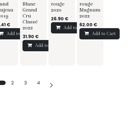
and
Blanc -
rouge
rouge
ujeau
Grand
2020
Magnum
2019
Cru
2022
26.90
€
Classé
.41
€
62.00
€
2022
Add to Cart
Add to Cart
Add to Cart
31.90
€
Add to Cart
t
1
2
3
4