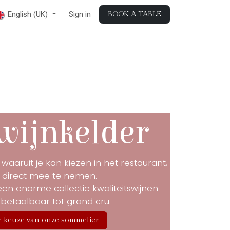
English (UK)
Sign in
BOOK A TABLE
wijnkelder
waaruit je kan kiezen in het restaurant,
direct mee te nemen.
n enorme collectie kwaliteitswijnen
 betaalbaar tot grand cru.
 keuze van onze sommelier