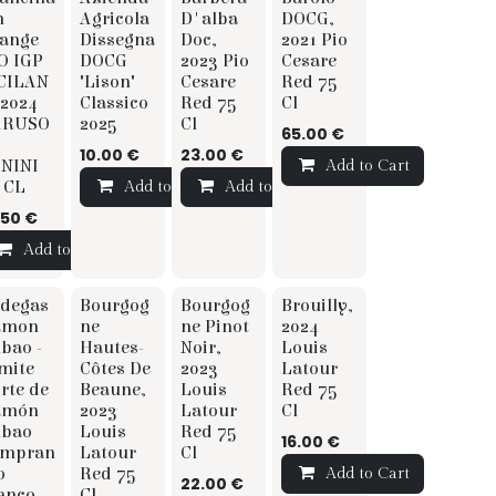
Zomer
☆ ☆ Sommelier
☆ ☆ Sommelier
n
Agricola
D'alba
DOCG,
ange
Dissegna
Doc,
2021 Pio
O IGP
DOCG
2023 Pio
Cesare
CILAN
"Lison"
Cesare
Red 75
 2024
Classico
Red 75
Cl
ARUSO
2025
Cl
65.00
€
t
10.00
€
23.00
€
NINI
Add to Cart
 CL
Add to Cart
Add to Cart
.50
€
Add to Cart
P
degas
Bourgog
Bourgog
Brouilly,
amon
ne
ne Pinot
2024
lbao -
Hautes-
Noir,
Louis
mite
Côtes De
2023
Latour
rte de
Beaune,
Louis
Red 75
amón
2023
Latour
Cl
lbao
Louis
Red 75
16.00
€
empran
Latour
Cl
t
o
Red 75
Add to Cart
22.00
€
anco -
Cl