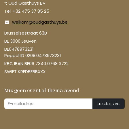
’t Oud Gasthuys BV
Tel. +32 475 37 85 25
welkom@oudgasthuys.be
Brusselsestraat 63B
BE 3000 Leuven
BE0478973231
Peppol ID 0208:0478973231
KBC IBAN BE06 7340 0768 3722
SWIFT KREDBEBBXXX
Mis geen event of thema avond
Inschrijven