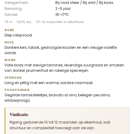
Gelegenheid
Bij rood vlees / Bij wild / Bij kaas
Bewaring
2–5 jaar
Serveer
16–17°C
75 cl · 13,5% alc. · 10–12 maanden in eikenhout
ROBE
Diep robijnrood
NEUS
Donkere kers, tabak, gedroogde kruiden en een vleugje violette
aarde.
MOND
Volle body met stevige tannines, levendige zuurgraad en smaken
van donker pruimenfruit en rokerige specerijen.
AFDRONK
Lang en pittig met een warme, aardse nasmaak.
FOODPAIRING
Gegrilde lamskoteletjes, brasato al vino, belegen pecorino,
wildzwijnragù
Vinificatie
Rijping gedurende 10 tot 12 maanden op eikenhout, wat
structuur en complexiteit toevoegt aan de wijn.