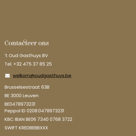
Contacteer ons
’t Oud Gasthuys BV
Tel. +32 475 37 85 25
welkom@oudgasthuys.be
Brusselsestraat 63B
BE 3000 Leuven
BE0478973231
Peppol ID 0208:0478973231
KBC IBAN BE06 7340 0768 3722
SWIFT KREDBEBBXXX