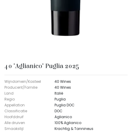
40 "Aglianico" Puglia 2025
Wijndomein/Kasteel
40 Wines
Producent/Familie
40 Wines
Land
Italië
Regio
Puglia
Appellation
Puglia DOC
Classificatie
DOC
Hoofddruif
Aglianico
Alle druiven
100% Aglianico
Smaakstijl
Krachtig & Tannineus