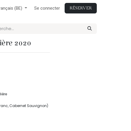
rançais (BE)
Se connecter
RÉSERVER
ière 2020
ière
Franc, Cabernet Sauvignon)