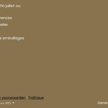
n juillet ou
érences
elier
es emballages
 voorwaarden
-
Politique
Génér
ais (BE)