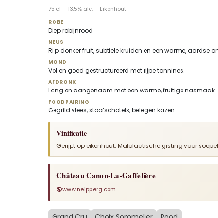
75 cl · 13,5% alc. · Eikenhout
ROBE
Diep robijnrood
NEUS
Rijp donker fruit, subtiele kruiden en een warme, aardse o
MOND
Vol en goed gestructureerd met rijpe tannines.
AFDRONK
Lang en aangenaam met een warme, fruitige nasmaak.
FOODPAIRING
Gegrild vlees, stoofschotels, belegen kazen
Vinificatie
Gerijpt op eikenhout. Malolactische gisting voor soepel
Château Canon-La-Gaffelière
www.neipperg.com
Grand Cru
Choix Sommelier
Rood