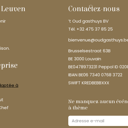
s Leuven
Contactez-nous
nir
’t Oud gasthuys BV
Tél. +32 475 37 85 25
bienvenue@oudgasthuys.b
ison.
Brusselsestraat 63B
BE 3000 Louvain
eprise
BE0478973231 Peppol ID 020
IBAN BE06 7340 0768 3722
SWIFT KREDBEBBXXX
adaptée à
out
Ne manquez aucun événe
Chef
à thème