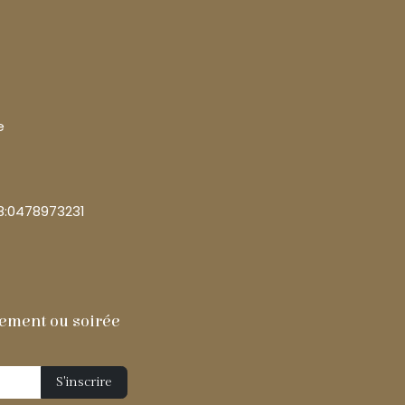
e
8:0478973231
ment ou soirée
S'inscrire