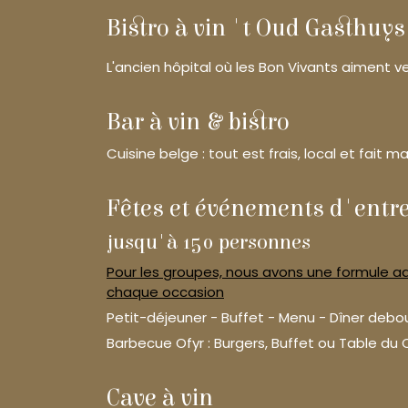
Bistro à vin 't Oud Gasthuy
L'ancien hôpital où les Bon Vivants aiment ve
Bar à vin & bistro
Cuisine belge : tout est frais, local et fait ma
Fêtes et événements d'entr
jusqu'à 150 personnes
Pour les groupes, nous avons une formule 
chaque occasion
Petit-déjeuner - Buffet - Menu - Dîner deb
Barbecue Ofyr : Burgers, Buffet ou Table du 
Cave à vin