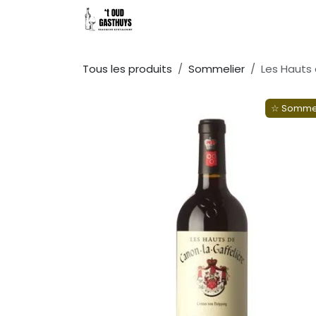
Se rendre au contenu
Accueil
Menu
Groups
Menu
Tous les produits
Sommelier
Les Hauts
☆ Sommel