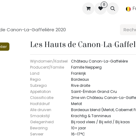
0
Boutique
Réserver
Contactez-nous
Emplois
À propos
F
 de Canon-La-Gaffelière 2020
Les Hauts de Canon-La-Gaffel
ier
Wijndomein/Kasteel
Château Canon-La-Gaffelière
Producent/Familie
Famille Neipperg
Land
Frankrijk
Regio
Bordeaux
Subregio
Rive droite
Appellation
Saint-Émilion Grand Cru
Classificatie
2me vin Château Canon-La-Gaffel
Hoofddruif
Merlot
Alle druiven
Bordeaux blend (Merlot, Cabernet 
Smaakstijl
Krachtig & Tannineus
Gelegenheid
Bij rood vlees / Bij wild / Bij kaas
Bewaring
10+ jaar
Serveer
16–17°C