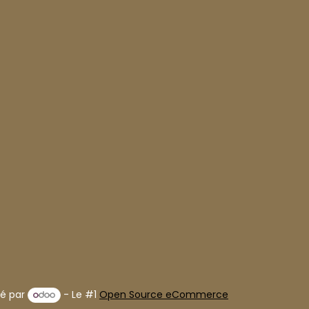
é par
- Le #1
Open Source eCommerce