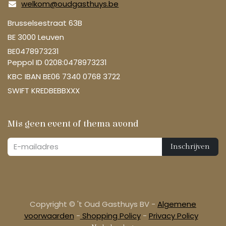
welkom@oudgasthuys.be
Brusselsestraat 63B
BE 3000 Leuven
BE0478973231
Peppol ID 0208:0478973231
KBC IBAN BE06 7340 0768 3722
SWIFT KREDBEBBXXX
Mis geen event of thema avond
Inschrijven
Copyright © 't Oud Gasthuys BV -
Algemene
voorwaarden
-
Shopping Policy
-
Privacy Policy