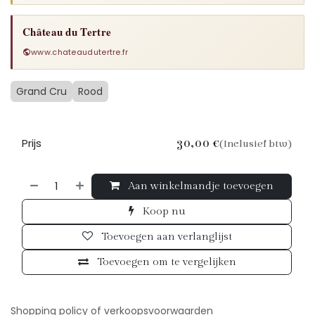
Château du Tertre
www.chateaudutertre.fr
Grand Cru
Rood
Prijs
30,00
€
(Inclusief btw)
Aan winkelmandje toevoegen
Koop nu
Toevoegen aan verlanglijst
Toevoegen om te vergelijken
Shopping policy of verkoopsv
oorwaarden