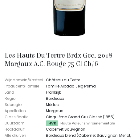
Les Hauts Du Tertre Brdx Gcc, 2018
Margaux A.C. Rouge 75 Cl Cb/6
Wijndomein/Kasteel
Château du Tertre
Producent/Familie
Famille Albada Jelgersma
Land
Frankrijk
Regio
Bordeaux
Subregio
Médoc
Appellation
Margaux
Classificatie
Cinquième Grand Cru Classé (1855)
Duurzaam
HVE
Haute Valeur Environnementale
Hoofddruif
Cabernet Sauvignon
Alle druiven
Bordeaux blend (Cabernet Sauvignon, Merlot,