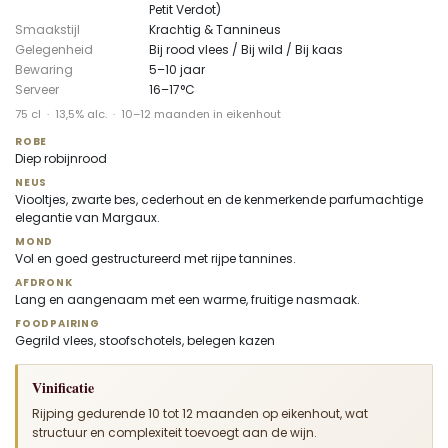
Petit Verdot)
Smaakstijl
Krachtig & Tannineus
Gelegenheid
Bij rood vlees / Bij wild / Bij kaas
Bewaring
5–10 jaar
Serveer
16–17°C
75 cl · 13,5% alc. · 10–12 maanden in eikenhout
ROBE
Diep robijnrood
NEUS
Viooltjes, zwarte bes, cederhout en de kenmerkende parfumachtige
elegantie van Margaux.
MOND
Vol en goed gestructureerd met rijpe tannines.
AFDRONK
Lang en aangenaam met een warme, fruitige nasmaak.
FOODPAIRING
Gegrild vlees, stoofschotels, belegen kazen
Vinificatie
Rijping gedurende 10 tot 12 maanden op eikenhout, wat
structuur en complexiteit toevoegt aan de wijn.