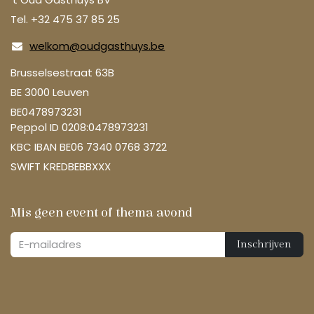
Tel. +32 475 37 85 25
welkom@oudgasthuys.be
Brusselsestraat 63B
BE 3000 Leuven
BE0478973231
Peppol ID 0208:0478973231
KBC IBAN BE06 7340 0768 3722
SWIFT KREDBEBBXXX
Mis geen event of thema avond
Inschrijven