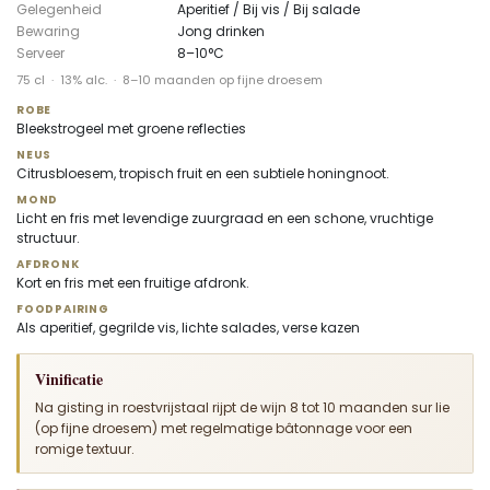
Gelegenheid
Aperitief / Bij vis / Bij salade
Bewaring
Jong drinken
Serveer
8–10°C
75 cl · 13% alc. · 8–10 maanden op fijne droesem
ROBE
Bleekstrogeel met groene reflecties
NEUS
Citrusbloesem, tropisch fruit en een subtiele honingnoot.
MOND
Licht en fris met levendige zuurgraad en een schone, vruchtige
structuur.
AFDRONK
Kort en fris met een fruitige afdronk.
FOODPAIRING
Als aperitief, gegrilde vis, lichte salades, verse kazen
Vinificatie
Na gisting in roestvrijstaal rijpt de wijn 8 tot 10 maanden sur lie
(op fijne droesem) met regelmatige bâtonnage voor een
romige textuur.