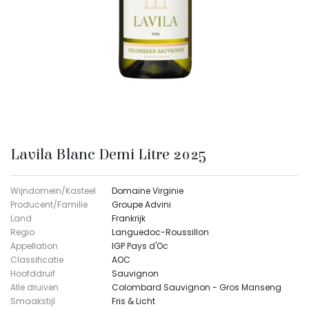
Lavila Blanc Demi Litre 2025
Wijndomein/Kasteel
Domaine Virginie
Producent/Familie
Groupe Advini
Land
Frankrijk
Regio
Languedoc-Roussillon
Appellation
IGP Pays d'Oc
Classificatie
AOC
Hoofddruif
Sauvignon
Alle druiven
Colombard Sauvignon - Gros Manseng
Smaakstijl
Fris & Licht