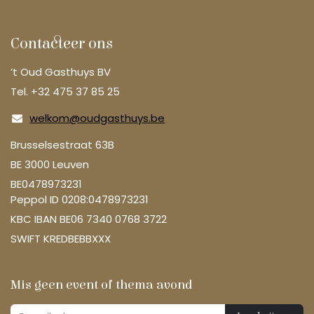
Contacteer ons
’t Oud Gasthuys BV
Tel. +32 475 37 85 25
welkom@oudgasthuys.be
Brusselsestraat 63B
BE 3000 Leuven
BE0478973231
Peppol ID 0208:0478973231
KBC IBAN BE06 7340 0768 3722
SWIFT KREDBEBBXXX
Mis geen event of thema avond