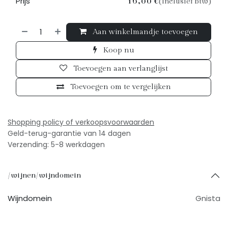
Prijs
16,00
€
(Inclusief btw)
Aan winkelmandje toevoegen
Koop nu
Toevoegen aan verlanglijst
Toevoegen om te vergelijken
Shopping policy of verkoopsv
oorwaarden
Geld-terug-garantie van 14 dagen
Verzending: 5-8 werkdagen
/wijnen/wijndomein
Wijndomein
Gnista