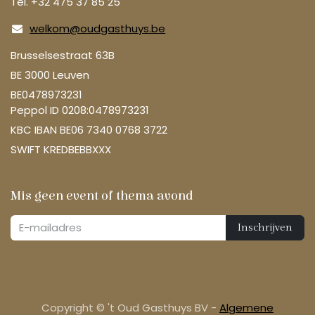
Tel. +32 475 37 85 25
welkom@oudgasthuys.be
Brusselsestraat 63B
BE 3000 Leuven
BE0478973231
Peppol ID 0208:0478973231
KBC IBAN BE06 7340 0768 3722
SWIFT KREDBEBBXXX
Mis geen event of thema avond
Inschrijven
Copyright © 't Oud Gasthuys BV -
Algemene