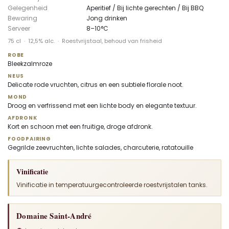
Gelegenheid
Aperitief / Bij lichte gerechten / Bij BBQ
Bewaring
Jong drinken
Serveer
8–10°C
75 cl · 12,5% alc. · Roestvrijstaal, behoud van frisheid
ROBE
Bleekzalmroze
NEUS
Delicate rode vruchten, citrus en een subtiele florale noot.
MOND
Droog en verfrissend met een lichte body en elegante textuur.
AFDRONK
Kort en schoon met een fruitige, droge afdronk.
FOODPAIRING
Gegrilde zeevruchten, lichte salades, charcuterie, ratatouille
Vinificatie
Vinificatie in temperatuurgecontroleerde roestvrijstalen tanks.
Domaine Saint-André