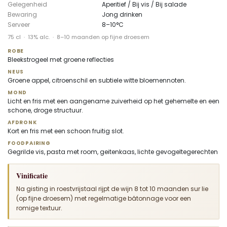
Gelegenheid
Aperitief / Bij vis / Bij salade
Bewaring
Jong drinken
Serveer
8–10°C
75 cl · 13% alc. · 8–10 maanden op fijne droesem
ROBE
Bleekstrogeel met groene reflecties
NEUS
Groene appel, citroenschil en subtiele witte bloemennoten.
MOND
Licht en fris met een aangename zuiverheid op het gehemelte en een
schone, droge structuur.
AFDRONK
Kort en fris met een schoon fruitig slot.
FOODPAIRING
Gegrilde vis, pasta met room, geitenkaas, lichte gevogeltegerechten
Vinificatie
Na gisting in roestvrijstaal rijpt de wijn 8 tot 10 maanden sur lie
(op fijne droesem) met regelmatige bâtonnage voor een
romige textuur.