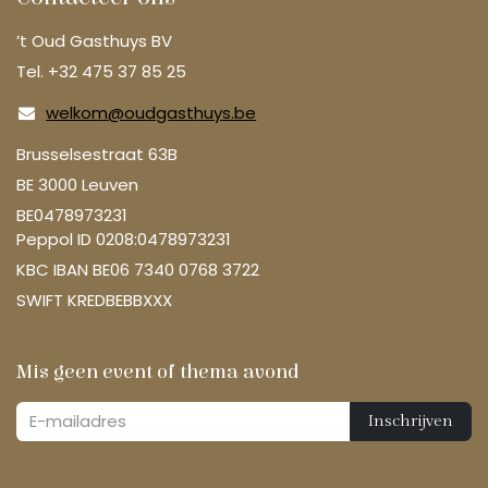
’t Oud Gasthuys BV
Tel. +32 475 37 85 25
welkom@oudgasthuys.be
Brusselsestraat 63B
BE 3000 Leuven
BE0478973231
Peppol ID 0208:0478973231
KBC IBAN BE06 7340 0768 3722
SWIFT KREDBEBBXXX
Mis geen event of thema avond
Inschrijven