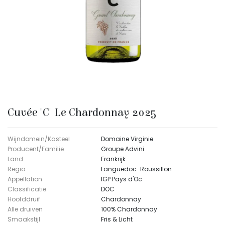
Cuvée "C" Le Chardonnay 2025
Wijndomein/Kasteel
Domaine Virginie
Producent/Familie
Groupe Advini
Land
Frankrijk
Regio
Languedoc-Roussillon
Appellation
IGP Pays d'Oc
Classificatie
DOC
Hoofddruif
Chardonnay
Alle druiven
100% Chardonnay
Smaakstijl
Fris & Licht