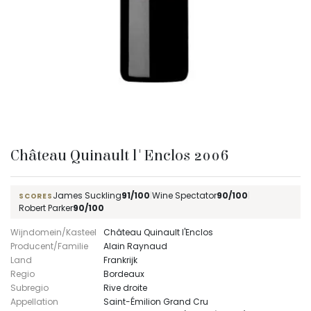
Château Quinault l'Enclos 2006
James Suckling
91/100
|
Wine Spectator
90/100
|
SCORES
Robert Parker
90/100
Wijndomein/Kasteel
Château Quinault l'Enclos
Producent/Familie
Alain Raynaud
Land
Frankrijk
Regio
Bordeaux
Subregio
Rive droite
Appellation
Saint-Émilion Grand Cru