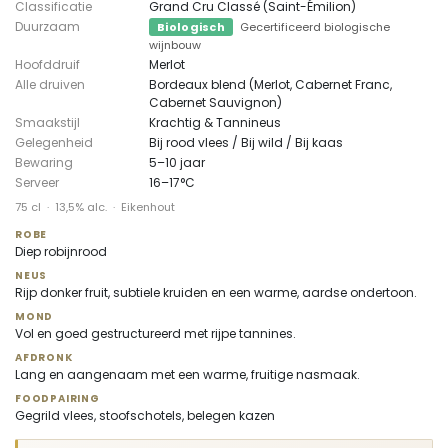
Classificatie
Grand Cru Classé (Saint-Émilion)
Duurzaam
Biologisch
Gecertificeerd biologische
wijnbouw
Hoofddruif
Merlot
Alle druiven
Bordeaux blend (Merlot, Cabernet Franc,
Cabernet Sauvignon)
Smaakstijl
Krachtig & Tannineus
Gelegenheid
Bij rood vlees / Bij wild / Bij kaas
Bewaring
5–10 jaar
Serveer
16–17°C
75 cl · 13,5% alc. · Eikenhout
ROBE
Diep robijnrood
NEUS
Rijp donker fruit, subtiele kruiden en een warme, aardse ondertoon.
MOND
Vol en goed gestructureerd met rijpe tannines.
AFDRONK
Lang en aangenaam met een warme, fruitige nasmaak.
FOODPAIRING
Gegrild vlees, stoofschotels, belegen kazen