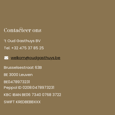
Contacteer ons
’t Oud Gasthuys BV
Tel. +32 475 37 85 25
welkom@oudgasthuys.be
Brusselsestraat 63B
BE 3000 Leuven
BE0478973231
Peppol ID 0208:0478973231
KBC IBAN BE06 7340 0768 3722
SWIFT KREDBEBBXXX