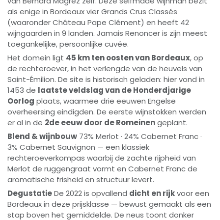
van Bernard Magrez zelf. Deze selfmade wijnman bezit
als enige in Bordeaux vier Grands Crus Classés
(waaronder Château Pape Clément) en heeft 42
wijngaarden in 9 landen. Jamais Renoncer is zijn meest
toegankelijke, persoonlijke cuvée.
Het domein ligt
45 km ten oosten van Bordeaux
, op
de rechteroever, in het verlengde van de heuvels van
Saint-Émilion. De site is historisch geladen: hier vond in
1453 de
laatste veldslag van de Honderdjarige
Oorlog
plaats, waarmee drie eeuwen Engelse
overheersing eindigden. De eerste wijnstokken werden
er al in de
2de eeuw door de Romeinen
geplant.
Blend & wijnbouw
73% Merlot · 24% Cabernet Franc ·
3% Cabernet Sauvignon — een klassiek
rechteroeverkompas waarbij de zachte rijpheid van
Merlot de ruggengraat vormt en Cabernet Franc de
aromatische frisheid en structuur levert.
Degustatie
De 2022 is opvallend
dicht en rijk
voor een
Bordeaux in deze prijsklasse — bewust gemaakt als een
stap boven het gemiddelde. De neus toont donker