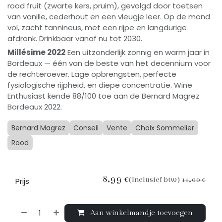
rood fruit (zwarte kers, pruim), gevolgd door toetsen
van vanille, cederhout en een vleugje leer. Op de mond
vol, zacht tannineus, met een rijpe en langdurige
afdronk. Drinkbaar vanaf nu tot 2030.
Millésime 2022
Een uitzonderlijk zonnig en warm jaar in
Bordeaux — één van de beste van het decennium voor
de rechteroever. Lage opbrengsten, perfecte
fysiologische rijpheid, en diepe concentratie. Wine
Enthusiast kende 88/100 toe aan de Bernard Magrez
Bordeaux 2022.
Bernard Magrez
Conseil
Vente
Choix Sommelier
Rood
8,99
€
(Inclusief btw)
11,00
€
Prijs
Aan winkelmandje toevoegen