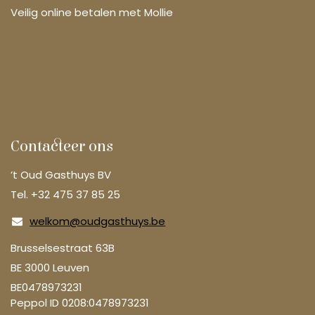
Veilig online betalen met Mollie
Contacteer ons
’t Oud Gasthuys BV
Tel. +32 475 37 85 25
welkom@oudgasthuys.be
Brusselsestraat 63B
BE 3000 Leuven
BE0478973231
Peppol ID 0208:0478973231