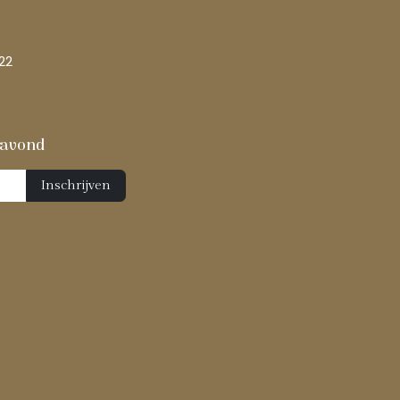
22
 avond
Inschrijven