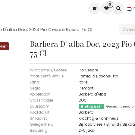
0
Wijn Boetiek
Reserveren
Contact
Jobs
Over
a D'alba Doc, 2023 Pio Cesare Rosso 75 Cl
Barbera D'alba Doc, 2023 Pio
ier
75 Cl
Wijndomein/Kasteel
Pio Cesare
Producent/Familie
Famiglia Boschis-Pio
Land
Italië
Regio
Piëmont
Appellation
Barbera d'Alba
Classificatie
DOC
Duurzaam
Biologisch
Gecertificeerd b
Hoofddruif
Barbera
Smaakstijl
Krachtig & Tannineus
Gelegenheid
Bij rood vlees / Bij wild / Bij ka
Bewaring
2–5 jaar