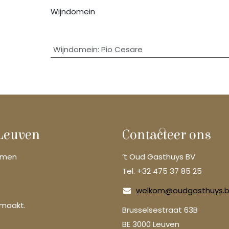
Wijndomein
Wijndomein
:
Pio Cesare
 Leuven
Contacteer ons
komen
’t Oud Gasthuys BV
Tel. +32 475 37 85 25
welkom@oudgasthuys.
emaakt.
Brusselsestraat 63B
BE 3000 Leuven