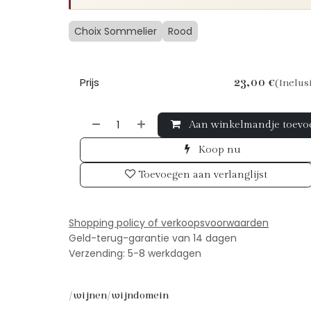
Choix Sommelier
Rood
Prijs
23,00
€
(Inclus
Aan winkelmandje toevo
Koop nu
Toevoegen aan verlanglijst
Shopping policy of verkoopsv
oorwaarden
Geld-terug-garantie van 14 dagen
Verzending: 5-8 werkdagen
/wijnen/wijndomein