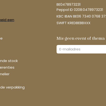
BE0478973231
Peppol ID 0208:0478973231
KBC IBAN BE06 7340 0768 37
heid een
SWIFT KREDBEBBXXX
le
Mis geen event of thema
einde stock
ferenties
melier
nde verpakking