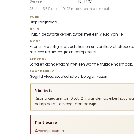
Serveer
16–17°C
75 cl · 13,5% alc. · 10–12 maanden in eikenhout
ROBE
Diep robijnrood
NEUS
Fruit, rijpe zwarte kersen, zwoel met een vleug vanille.
MOND
Puur en krachtig met zoete kersen en vanille, wat chocola,
met een fraaie lengte en complexiteit.
AFDRONK
Lang en aangenaam met een warme, fruitige nasmaak.
FOODPAIRING
Gegrild vlees, stoofschotels, belegen kazen
Vinificatie
Rijping gedurende 10 tot 12 maanden op eikenhout, wat
complexiteit toevoegt aan de wijn.
Pio Cesare
www.piocesare.it