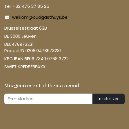
Tel. +32 475 37 85 25
welkom@oudgasthuys.be
Brusselsestraat 63B
BE 3000 Leuven
BE0478973231
Peppol ID 0208:0478973231
KBC IBAN BE06 7340 0768 3722
SWIFT KREDBEBBXXX
Mis geen event of thema avond
Inschrijven