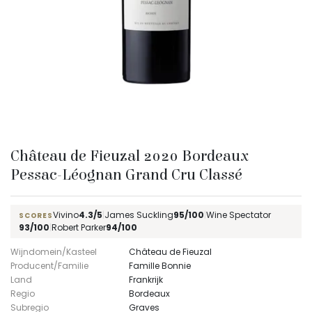
Château de Fieuzal 2020 Bordeaux
Pessac-Léognan Grand Cru Classé
Vivino
4.3/5
|
James Suckling
95/100
|
Wine Spectator
SCORES
93/100
|
Robert Parker
94/100
Wijndomein/Kasteel
Château de Fieuzal
Producent/Familie
Famille Bonnie
Land
Frankrijk
Regio
Bordeaux
Subregio
Graves