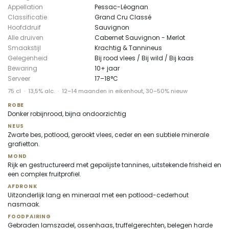
Appellation
Pessac-Léognan
Classificatie
Grand Cru Classé
Hoofddruif
Sauvignon
Alle druiven
Cabernet Sauvignon - Merlot
Smaakstijl
Krachtig & Tannineus
Gelegenheid
Bij rood vlees / Bij wild / Bij kaas
Bewaring
10+ jaar
Serveer
17–18°C
75 cl · 13,5% alc. · 12–14 maanden in eikenhout, 30–50% nieuw
ROBE
Donker robijnrood, bijna ondoorzichtig
NEUS
Zwarte bes, potlood, gerookt vlees, ceder en een subtiele minerale
grafietton.
MOND
Rijk en gestructureerd met gepolijste tannines, uitstekende frisheid en
een complex fruitprofiel.
AFDRONK
Uitzonderlijk lang en mineraal met een potlood-cederhout
nasmaak.
FOODPAIRING
Gebraden lamszadel, ossenhaas, truffelgerechten, belegen harde